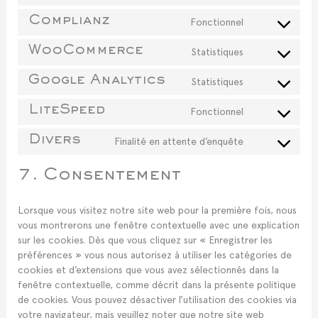
wordpress
to
Fonctionnel
Complianz
service
Consent
wpml
to
Statistiques
WooCommerce
service
Consent
complianz
to
Statistiques
Google Analytics
service
Consent
woocommerc
to
Fonctionnel
LiteSpeed
service
Consent
google-
to
Finalité en attente d’enquête
Divers
analytics
service
Consent
litespeed
to
7. Consentement
service
divers
Lorsque vous visitez notre site web pour la première fois, nous
vous montrerons une fenêtre contextuelle avec une explication
sur les cookies. Dès que vous cliquez sur « Enregistrer les
préférences » vous nous autorisez à utiliser les catégories de
cookies et d’extensions que vous avez sélectionnés dans la
fenêtre contextuelle, comme décrit dans la présente politique
de cookies. Vous pouvez désactiver l’utilisation des cookies via
votre navigateur, mais veuillez noter que notre site web